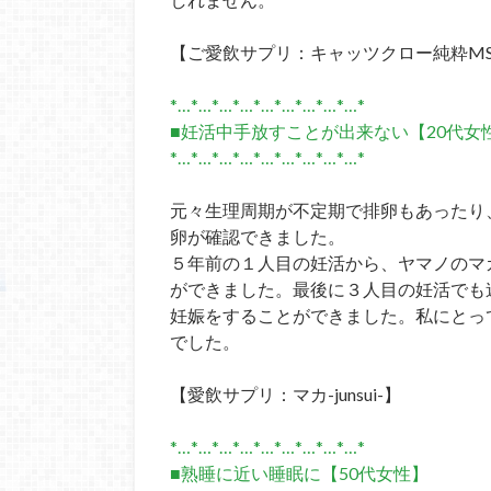
【ご愛飲サプリ：キャッツクロー純粋M
*…*…*…*…*…*…*…*…*…*
■妊活中手放すことが出来ない【20代女
*…*…*…*…*…*…*…*…*…*
元々生理周期が不定期で排卵もあったり
卵が確認できました。
５年前の１人目の妊活から、ヤマノのマ
ができました。最後に３人目の妊活でも
妊娠をすることができました。私にとっ
でした。
【愛飲サプリ：マカ-junsui-】
*…*…*…*…*…*…*…*…*…*
■熟睡に近い睡眠に【50代女性】