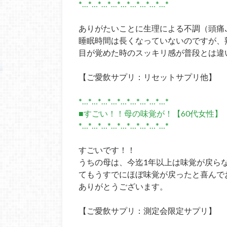
*…*…*…*…*…*…*…*…*…*
ありがたいことに生理による不調（頭痛
睡眠時間は長くなっていないのですが、
目が覚めた時のスッキリ感が普段とは違
【ご愛飲サプリ：リセットサプリ他】
*…*…*…*…*…*…*…*…*…*
■すごい！！母の味覚が！【60代女性】
*…*…*…*…*…*…*…*…*…*
すごいです！！
うちの母は、今迄1年以上は味覚が戻ら
てもうすでにほぼ味覚が戻ったと喜んで
ありがとうございます。
【ご愛飲サプリ：測定会限定サプリ】