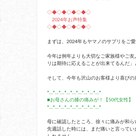
◇◆◇◆◇◆◇◆◇
2024年お声特集
◇◆◇◆◇◆◇◆◇
まずは、2024年もヤマノのサプリをご
今年は例年よりも大切なご家族様やご友
リは期待に応えることが出来てるんだ」
そして、今年も沢山のお客様より喜びの
*…*…*…*…*…*…*…*…*…*
■お母さんの膝の痛みが！【50代女性】
*…*…*…*…*…*…*…*…*…*
母に確認したところ、徐々に痛みが和ら
先週話した時には、まだ痛いと言ってい
しれません。