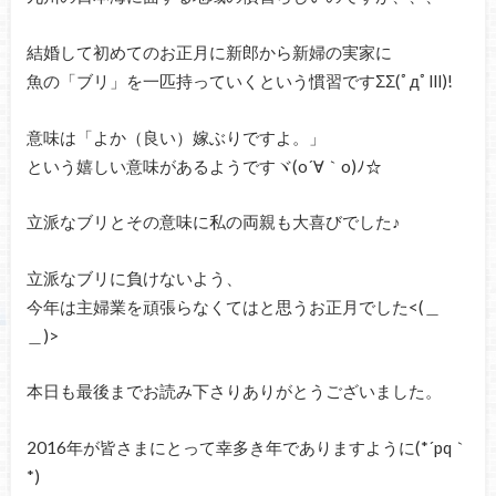
結婚して初めてのお正月に新郎から新婦の実家に
魚の「ブリ」を一匹持っていくという慣習ですΣΣ(ﾟдﾟlll)!
意味は「よか（良い）嫁ぶりですよ。」
という嬉しい意味があるようですヾ(o´∀｀o)ﾉ☆
立派なブリとその意味に私の両親も大喜びでした♪
立派なブリに負けないよう、
今年は主婦業を頑張らなくてはと思うお正月でした<(＿
＿)>
本日も最後までお読み下さりありがとうございました。
2016年が皆さまにとって幸多き年でありますように(*´pq｀
*)