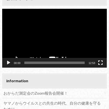
動
画
プ
レ
ー
ヤ
ー
00:00
12:53
information
おからだ測定会のZoom報告会開催！
ヤマノからウイルスとの共生の時代、自分の健康を守る
ために