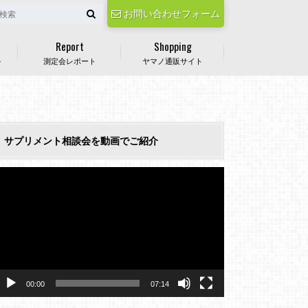
お問い合わせフォーム
Report
Shopping
ル
測定会レポート
ヤマノ通販サイト
サプリメント相談会を動画でご紹介
動
画
プ
レ
ー
ヤ
ー
00:00
07:14