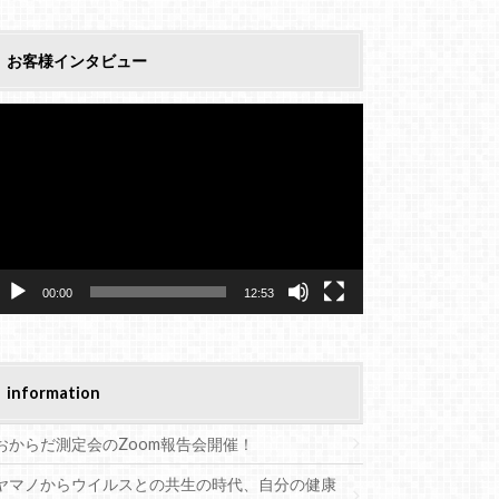
お客様インタビュー
動
画
プ
レ
ー
ヤ
ー
00:00
12:53
information
おからだ測定会のZoom報告会開催！
ヤマノからウイルスとの共生の時代、自分の健康